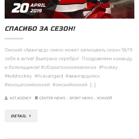
20
APRIL
2019
СПАСИБО ЗА СЕЗОН!
Омский «Авангард» смело может записывать сезон-18/19
себе в актив! Выиграно серебро! Поздравляем команду
и болельщиков! #сборыпохоккеювомске #hockey
#kidshockey #hcavangard #авангардомск
#юношескийхоккей #омскийхоккей […]
.
.
AST.AGENCY
CENTER NEWS
SPORT NEWS
ХОККЕЙ
DETAIL