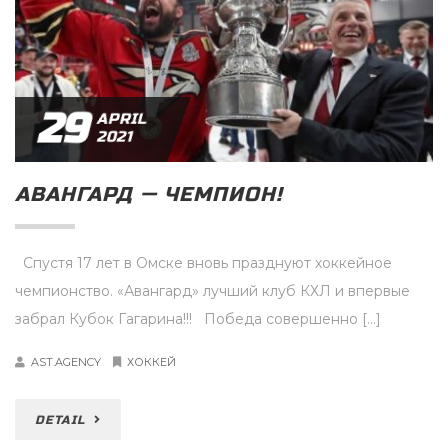
29
APRIL
2021
АВАНГАРД — ЧЕМПИОН!
Спустя 17 лет в Омске вновь празднуют хоккейное
чемпионство. «Авангард» лучший клуб КХЛ и впервые
забрал Кубок Гагарина!!! Победа совершенно […]
AST.AGENCY
ХОККЕЙ
DETAIL