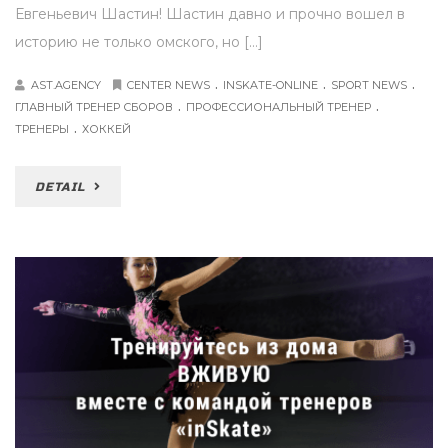
Евгеньевич Шастин! Шастин давно и прочно вошел в
историю не только омского, но […]
.
.
.
AST.AGENCY
CENTER NEWS
INSKATE-ONLINE
SPORT NEWS
.
.
ГЛАВНЫЙ ТРЕНЕР СБОРОВ
ПРОФЕССИОНАЛЬНЫЙ ТРЕНЕР
.
ТРЕНЕРЫ
ХОККЕЙ
DETAIL