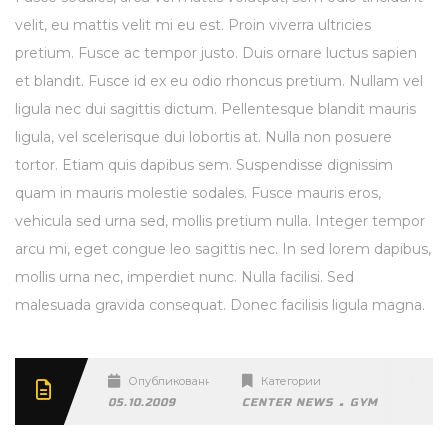
velit, eu mattis velit mi eu est. Proin viverra ultricies
pretium. Fusce ac tempor justo. Duis ornare luctus sapien
et blandit. Fusce id ex eu odio rhoncus pretium. Nullam vel
ligula nec dui sagittis dictum. Pellentesque blandit mauris
ligula, vel scelerisque dui lobortis at. Nulla non posuere
tortor. Etiam quis dapibus sem. Suspendisse dignissim
quam in mauris molestie sodales. Fusce mauris eros,
vehicula sed urna sed, mollis pretium nulla. Integer tempor
arcu mi, eget congue leo sagittis nec. In sed lorem dapibus,
mollis urna nec, imperdiet nunc. Nulla facilisi. Sed
malesuada gravida consequat. Donec facilisis ligula magna.
Опубликованный
Категории
Т
.
05.10.2009
CENTER NEWS
GYM
LIFT