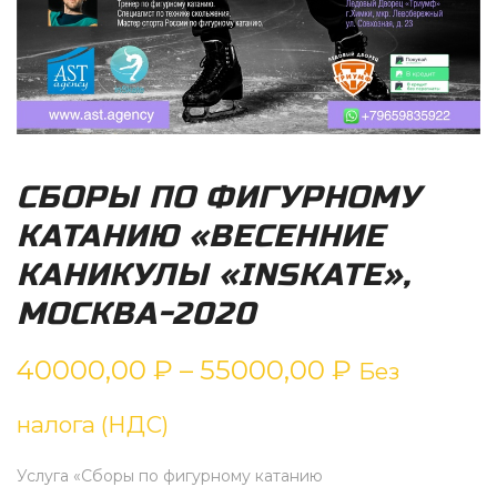
СБОРЫ ПО ФИГУРНОМУ
КАТАНИЮ «ВЕСЕННИЕ
КАНИКУЛЫ «INSKATE»,
МОСКВА-2020
Диапазон
40000,00
₽
–
55000,00
₽
Без
цен:
налога (НДС)
40000,00 
Услуга «Сборы по фигурному катанию