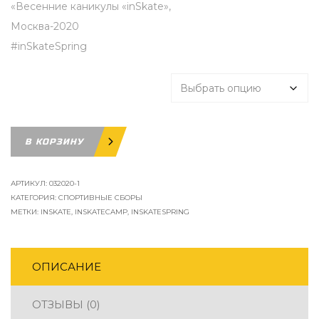
«Весенние каникулы «inSkate»,
–
Москва-2020
#inSkateSpring
55000,00 
Группа спортивной подготовки
Количество
В КОРЗИНУ
товара
Сборы
АРТИКУЛ:
032020-1
по
КАТЕГОРИЯ:
СПОРТИВНЫЕ СБОРЫ
МЕТКИ:
INSKATE
,
INSKATECAMP
,
INSKATESPRING
фигурному
катанию
"Весенние
ОПИСАНИЕ
каникулы
"inSkate",
ОТЗЫВЫ (0)
Москва-2020