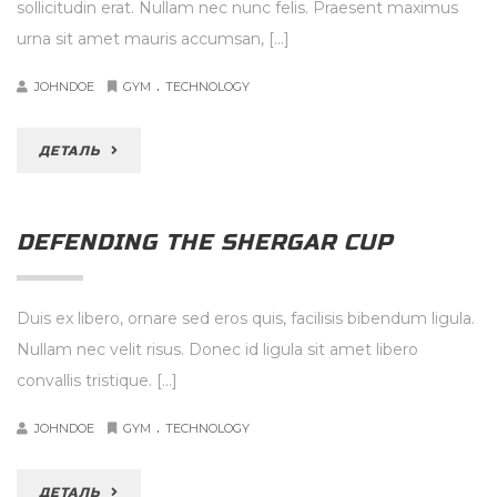
sollicitudin erat. Nullam nec nunc felis. Praesent maximus
urna sit amet mauris accumsan, […]
.
JOHNDOE
GYM
TECHNOLOGY
ДЕТАЛЬ
DEFENDING THE SHERGAR CUP
Duis ex libero, ornare sed eros quis, facilisis bibendum ligula.
Nullam nec velit risus. Donec id ligula sit amet libero
convallis tristique. […]
.
JOHNDOE
GYM
TECHNOLOGY
ДЕТАЛЬ