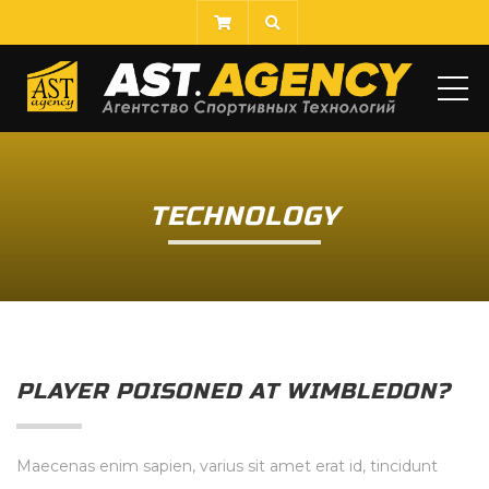
МЕ
TECHNOLOGY
PLAYER POISONED AT WIMBLEDON?
Maecenas enim sapien, varius sit amet erat id, tincidunt