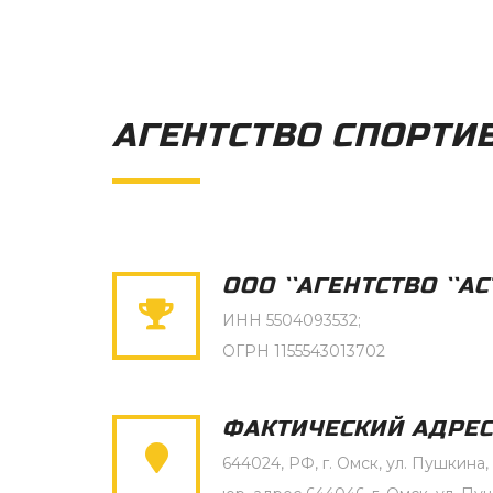
АГЕНТСТВО СПОРТИ
ООО ``АГЕНТСТВО ``АСТ
ИНН 5504093532;
ОГРН 1155543013702
ФАКТИЧЕСКИЙ АДРЕС
644024, РФ, г. Омск, ул. Пушкина, 2