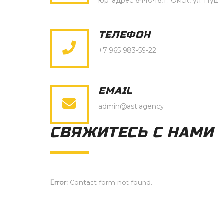
юр. адрес 644046, г. Омск, ул. Пуш
ТЕЛЕФОН
+7 965 983-59-22
EMAIL
admin@ast.agency
СВЯЖИТЕСЬ С НАМИ
Error:
Contact form not found.