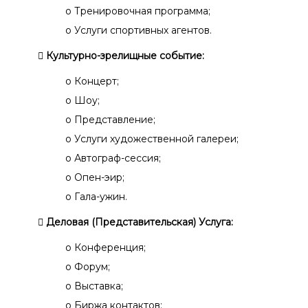
o Тренировочная программа;
o Услуги спортивных агентов.
 Культурно-зрелищные событие:
o Концерт;
o Шоу;
o Представление;
o Услуги художественной галереи;
o Автограф-сессия;
o Опен-эир;
o Гала-ужин.
 Деловая (Представительская) Услуга:
o Конференция;
o Форум;
o Выставка;
o Биржа контактов;