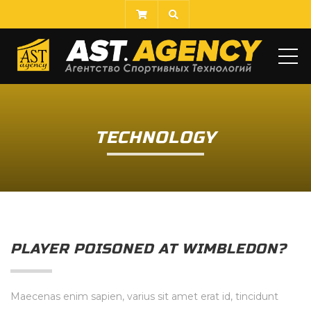
ME
TECHNOLOGY
PLAYER POISONED AT WIMBLEDON?
Maecenas enim sapien, varius sit amet erat id, tincidunt