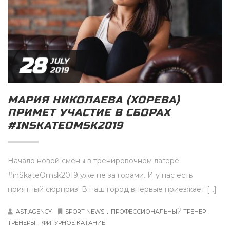
28
JULY
2019
МАРИЯ НИКОЛАЕВА (ХОРЕВА)
ПРИМЕТ УЧАСТИЕ В СБОРАХ
#INSKATEOMSK2019
Начало новой смены в тренировочном лагере
#inSkateOmsk2019 уже не за горами. И у нас есть
приятный сюрприз! В наш город впервые приезжает […]
.
.
AST.AGENCY
SPORT NEWS
ПРОФЕССИОНАЛЬНЫЙ ТРЕНЕР
.
ТРЕНЕРЫ
ФИГУРНОЕ КАТАНИЕ