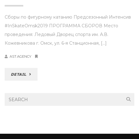
Сборы по фигурному катанию Предсезонный Интенсив
#InSkateOmsk2019 ПРОГРАММА СБОРОВ Место
проведения: Ледовый Дворец спорта им. А.В.
Кожевникова г. Омск, ул. 6-я Станционная, […]
AST.AGENCY
DETAIL