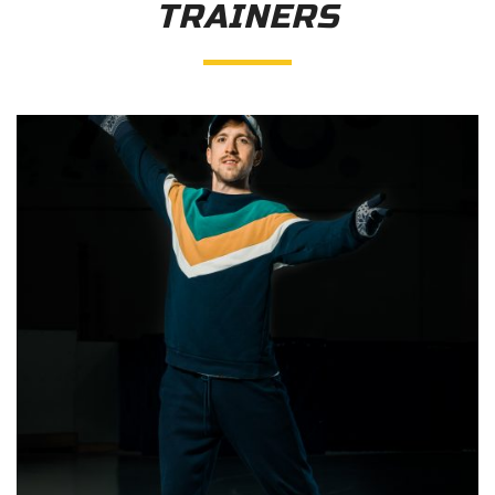
TRAINERS
"inSkateOmsk-
2020"