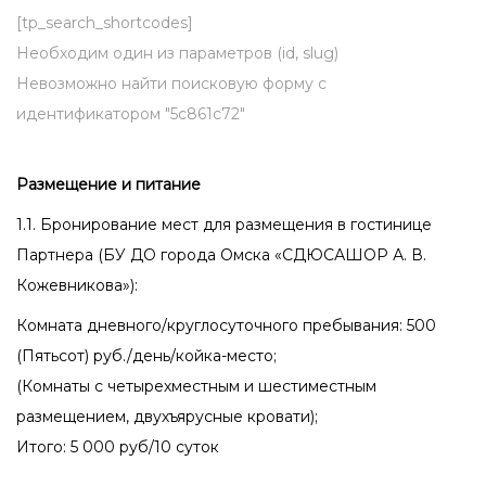
[tp_search_shortcodes]
Необходим один из параметров (id, slug)
Невозможно найти поисковую форму с
идентификатором "5c861c72"
Размещение и питание
1.1. Бронирование мест для размещения в гостинице
Партнера (БУ ДО города Омска «СДЮСАШОР А. В.
Кожевникова»):
Комната дневного/круглосуточного пребывания: 500
(Пятьсот) руб./день/койка-место;
(Комнаты с четырехместным и шестиместным
размещением, двухъярусные кровати);
Итого: 5 000 руб/10 суток