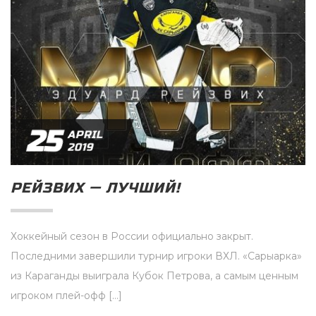
25
APRIL
2019
РЕЙЗВИХ — ЛУЧШИЙ!
Хоккейный сезон в России официально закрыт.
Последними завершили турнир игроки ВХЛ. «Сарыарка»
из Караганды выиграла Кубок Петрова, а самым ценным
игроком плей-офф […]