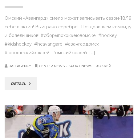
Омский «Авангард» смело может записывать сезон-18/19
себе в актив! Выиграно серебро! Поздравляем команду
и болельщиков! #сборыпохоккеювомске #hockey
#kidshockey #hcavangard #авангардомск
#юношескийхоккей #омскийхоккей […]
.
.
AST.AGENCY
CENTER NEWS
SPORT NEWS
ХОККЕЙ
DETAIL