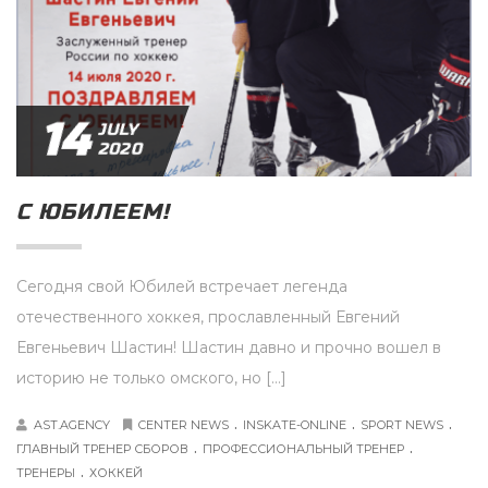
14
JULY
2020
С ЮБИЛЕЕМ!
Сегодня свой Юбилей встречает легенда
отечественного хоккея, прославленный Евгений
Евгеньевич Шастин! Шастин давно и прочно вошел в
историю не только омского, но […]
.
.
.
AST.AGENCY
CENTER NEWS
INSKATE-ONLINE
SPORT NEWS
.
.
ГЛАВНЫЙ ТРЕНЕР СБОРОВ
ПРОФЕССИОНАЛЬНЫЙ ТРЕНЕР
.
ТРЕНЕРЫ
ХОККЕЙ