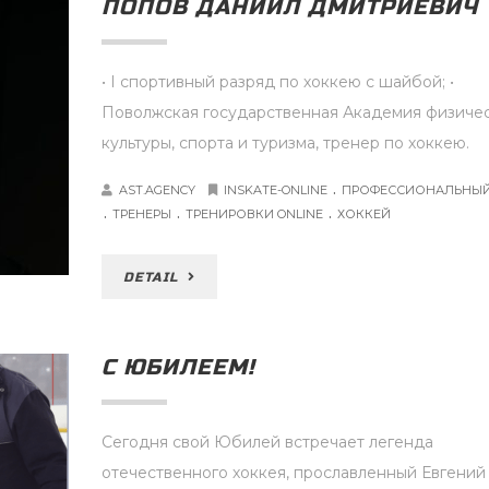
ПОПОВ ДАНИИЛ ДМИТРИЕВИЧ
• I спортивный разряд по хоккею с шайбой; •
Поволжская государственная Академия физиче
культуры, спорта и туризма, тренер по хоккею. 
.
AST.AGENCY
INSKATE-ONLINE
ПРОФЕССИОНАЛЬНЫЙ
.
.
.
ТРЕНЕРЫ
ТРЕНИРОВКИ ONLINE
ХОККЕЙ
DETAIL
С ЮБИЛЕЕМ!
Сегодня свой Юбилей встречает легенда
отечественного хоккея, прославленный Евгений