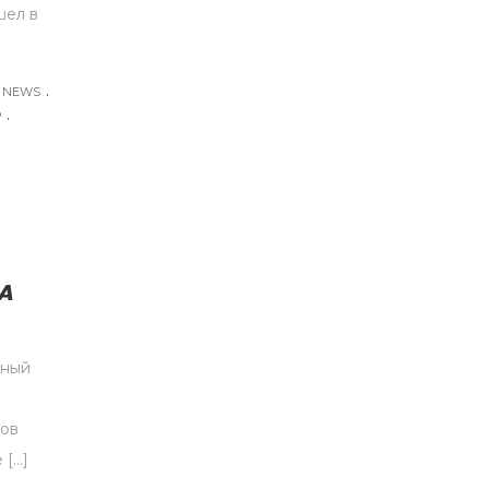
шел в
.
 NEWS
.
Р
А
дный
дов
 […]