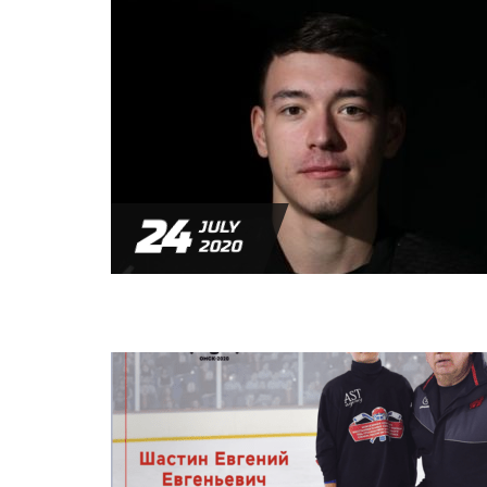
24
JULY
2020